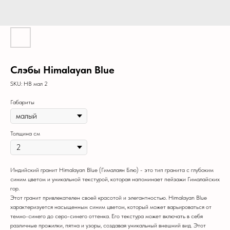
Слэбы Himalayan Blue
SKU:
HB мал 2
Габариты
Толщина см
Индийский гранит Himalayan Blue (Гималаян Блю) - это тип гранита с глубоким
синим цветом и уникальной текстурой, которая напоминает пейзажи Гималайских
гор.
Этот гранит привлекателен своей красотой и элегантностью. Himalayan Blue
характеризуется насыщенным синим цветом, который может варьироваться от
темно-синего до серо-синего оттенка. Его текстура может включать в себя
различные прожилки, пятна и узоры, создавая уникальный внешний вид. Этот