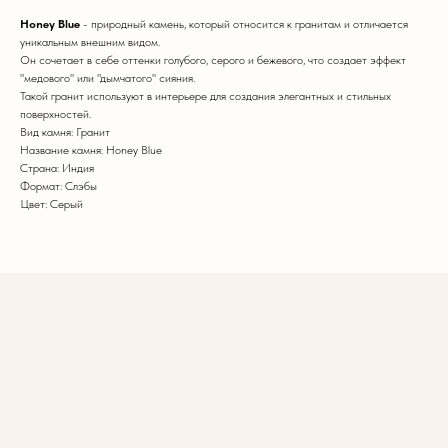
Honey Blue
- природный камень, который относится к гранитам и отличается
уникальным внешним видом.
Он сочетает в себе оттенки голубого, серого и бежевого, что создает эффект
"медового" или "дымчатого" сияния.
Такой гранит используют в интерьере для создания элегантных и стильных
поверхностей.
Вид камня: Гранит
Название камня: Honey Blue
Страна: Индия
Формат: Слэбы
Цвет: Серый