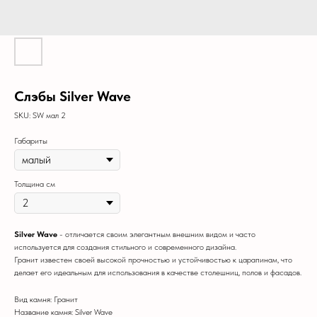
Слэбы Silver Wave
SKU:
SW мал 2
Габариты
Толщина см
Silver Wave
- отличается своим элегантным внешним видом и часто
используется для создания стильного и современного дизайна.
Гранит известен своей высокой прочностью и устойчивостью к царапинам, что
делает его идеальным для использования в качестве столешниц, полов и фасадов.
Вид камня: Гранит
Название камня: Silver Wave