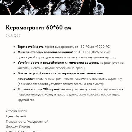
Керамогранит 60*60 см
SKU:
Q33
Термостойкость
: может выдерживать от
-50 °C до +1000 °C;
Низкая степень водопоглощения:
от 0,01 до 0,05% за счет
однородной структуры материала и отсутствия внутренних пустот;
Устойчивость к воздействию химических веществ:
не реагирует на
кислоты, щелочи и другие агрессивные среды;
Высокая устойчивость к истиранию и механическим
повреждениям:
на нем практически невозможно поставить царапину
(по шкале твердости уступает алмазу всего на два пункта);
Устойчивость к УФ-лучам:
не выгорает, не тускнеет и сохраняет свою
первоначальную глубину и яркость цвета, даже находясь под солнцем
круглый год
Страна: Китай
Цвет: Черный
Поверхность: Глазурованный
Формат: Плитка