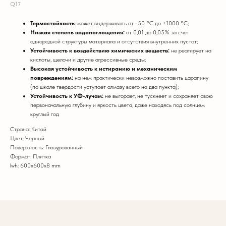
Q17
Термостойкость
: может выдерживать от
-50 °C до +1000 °C;
Низкая степень водопоглощения:
от 0,01 до 0,05% за счет
однородной структуры материала и отсутствия внутренних пустот;
Устойчивость к воздействию химических веществ:
не реагирует на
кислоты, щелочи и другие агрессивные среды;
Высокая устойчивость к истиранию и механическим
повреждениям:
на нем практически невозможно поставить царапину
(по шкале твердости уступает алмазу всего на два пункта);
Устойчивость к УФ-лучам:
не выгорает, не тускнеет и сохраняет свою
первоначальную глубину и яркость цвета, даже находясь под солнцем
круглый год
Страна: Китай
Цвет: Черный
Поверхность: Глазурованный
Формат: Плитка
lwh: 600x600x8 mm