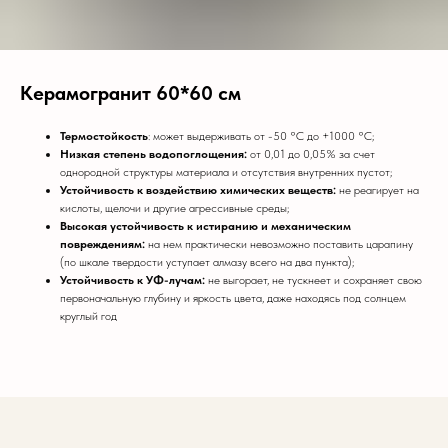
Керамогранит 60*60 см
Термостойкость
: может выдерживать от
-50 °C до +1000 °C;
Низкая степень водопоглощения:
от 0,01 до 0,05% за счет
однородной структуры материала и отсутствия внутренних пустот;
Устойчивость к воздействию химических веществ:
не реагирует на
кислоты, щелочи и другие агрессивные среды;
Высокая устойчивость к истиранию и механическим
повреждениям:
на нем практически невозможно поставить царапину
(по шкале твердости уступает алмазу всего на два пункта);
Устойчивость к УФ-лучам:
не выгорает, не тускнеет и сохраняет свою
первоначальную глубину и яркость цвета, даже находясь под солнцем
круглый год