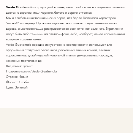
Verde Guatemala
- природный камень, известный своим насыщенным зеленым
цветом с вкраплениями черного, белого и серого оттенков.
Как и для большинства индийских пород, для Верде Гватемала характерен
"лесной" экстерьер. Прожилки издалека напоминают переплетенные ветки
дерева, а цветовая гамма раскрывается во всех оттенках зеленого. Вкрапления
могут быть либо темными на светлом фоне, либо, наоборот, менее насыщенными
на ярком полотне камня.
Verde Guatemala нередко искусственно состаривают и используют для
оформления статусных ресепшнов, роскошных ванных комнат, элитных
подоконников, дизайнерской напольной плитки, декоративных изразцов,
каминных порталов и др.
Вид камня: Гранит
Название камня: Verde Guatemala
Страна: Индия
Формат: Слэбы
Цвет: Зеленый