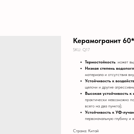
Керамогранит 60*
SKU:
Q17
Термостойкость
: может в
Низкая степень водопог
материала и отсутствия вну
Устойчивость к воздейст
щелочи и другие агрессивн
Высокая устойчивость к
практически невозможно по
всего на два пункта);
Устойчивость к УФ-лучам
первоначальную глубину и я
Страна: Китай