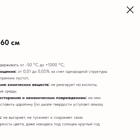
60 см
ыдерживать от
-50 °C до +1000 °C;
лощения:
от 0,01 до 0,05% за счет однородной структуры
тренних пустот;
вию химических веществ:
не реагирует на кислоты,
ые среды;
 истиранию и механическим повреждениям:
на нем
ставить царапину (по шкале твердости уступает алмазу
:
не выгорает, не тускнеет и сохраняет свою
ркость цвета, даже находясь под солнцем круглый год